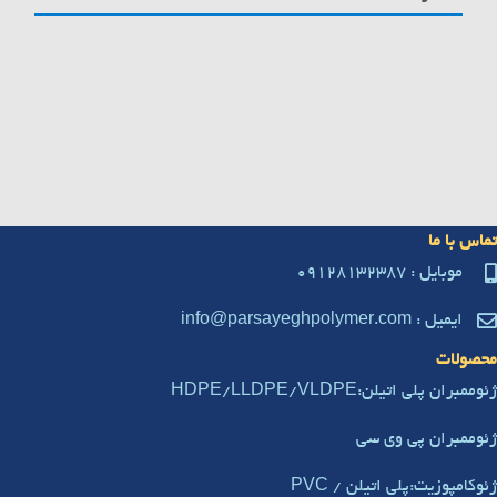
اس با ما
موبایل : 09128132387
ایمیل : info@parsayeghpolymer.com
صولات
ممبران پلی اتیلن:HDPE/LLDPE/VLDPE
وممبران پی وی سی
وکامپوزیت:پلی اتیلن / PVC