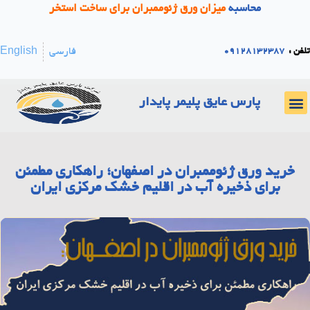
محاسبه
میزان ورق ژئوممبران برای ساخت استخر
فارسی
English
فن :
09128132387
پارس عایق پلیمر پایدار
صفحه نخست
اخبار و رویدادها
خرید ورق ژئوممبران در اصفهان؛ راهکاری مطمئن
برای ذخیره آب در اقلیم خشک مرکزی ایران