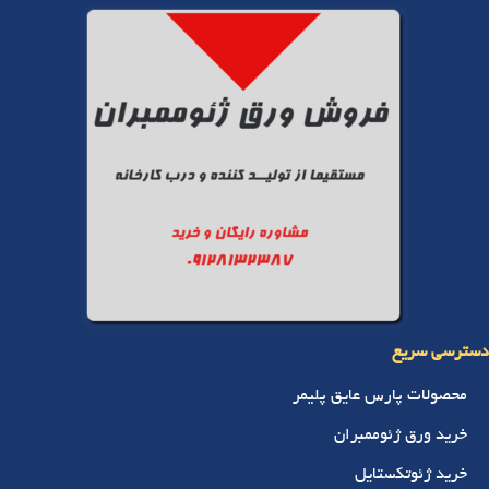
سترسی سریع
محصولات پارس عایق پلیمر
خرید ورق ژئوممبران
خرید ژئوتکستایل